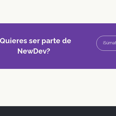
Quieres ser parte de
¡Súmat
NewDev?